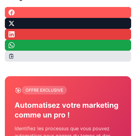
🎯
OFFRE EXCLUSIVE
Automatisez votre marketing
comme un pro !
Identifiez les processus que vous pouvez
automatiser pour gagner du temps et des