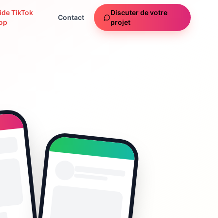
ide TikTok
Discuter de votre
Contact
op
projet