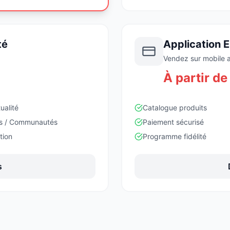
té
Application
Vendez sur mobile 
À partir d
tualité
Catalogue produits
s / Communautés
Paiement sécurisé
tion
Programme fidélité
s