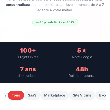
personnalisée
: aucun template, un développement de A à Z
adapté à votre métier.
+25 projets livrés en 2025
100+
5★
Projets livrés
Note Google
7 ans
48h
d'expérience
Délai de réponse
Tous
SaaS
Marketplace
Site Vitrine
E-co