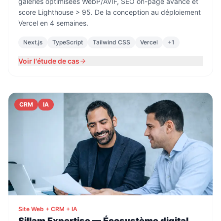
galeries optimisées WebP/AVIF, SEO on-page avancé et
score Lighthouse > 95. De la conception au déploiement
Vercel en 4 semaines.
Next.js
TypeScript
Tailwind CSS
Vercel
+
1
Voir l'étude de cas
CRM
IA
Site Web + CRM + IA
Sillam Expertise — Écosystème digital