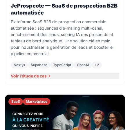
JeProspecte — SaaS de prospection B2B
automatisée
Plateforme SaaS B2B de prospection commerciale
automatisée : séquences d'e-mailing multi-canal,
enrichissement des leads, scoring IA des prospects et
tableau de bord analytique. Une solution clé en main
pour industrialiser la génération de leads et booster le
pipeline commercial.
Next.js
Supabase
TypeScript
OpenAI
+
2
Voir l'étude de cas
SaaS
Marketplace