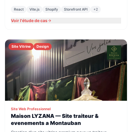
React
Vite.js
Shopify
Storefront API
+
2
Voir l'étude de cas
Site Vitrine
Design
Site Web Professionnel
Maison LYZANA — Site traiteur &
evenements a Montauban