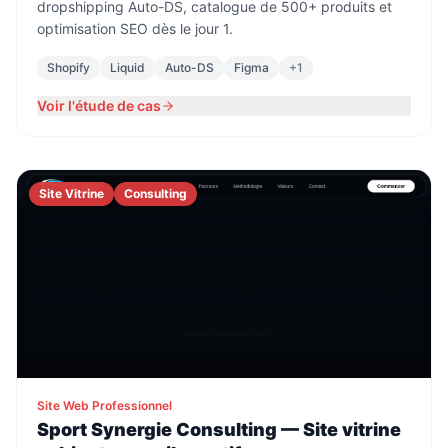
dropshipping Auto-DS, catalogue de 500+ produits et
optimisation SEO dès le jour 1.
Shopify
Liquid
Auto-DS
Figma
+
1
Voir l'étude de cas
Site Vitrine
Consulting
Site Web Professionnel
Sport Synergie Consulting — Site vitrine