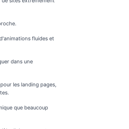
on de sites extrêmement
proche.
'animations fluides et
iguer dans une
pour les landing pages,
tes.
nomique que beaucoup