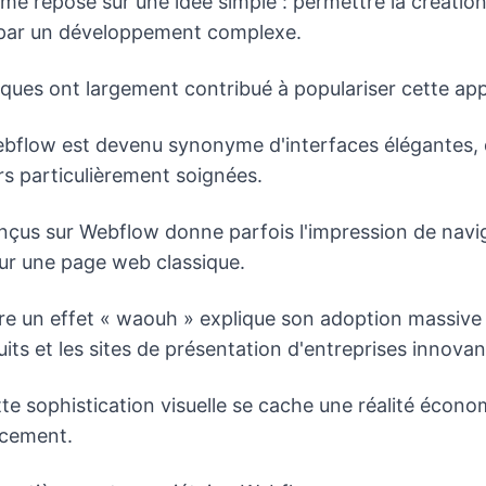
rme repose sur une idée simple : permettre la créati
par un développement complexe.
iques ont largement contribué à populariser cette ap
bflow est devenu synonyme d'interfaces élégantes, d
urs particulièrement soignées.
conçus sur Webflow donne parfois l'impression de nav
sur une page web classique.
re un effet « waouh » explique son adoption massive 
its et les sites de présentation d'entreprises innovan
te sophistication visuelle se cache une réalité éco
ncement.