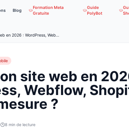
Formation Meta
Guide
Gu
ons
Blog
Gratuite
PolyBot
Sh
Lancer son site web en 2026 : WordPress, Webflow, Shopify ou site sur mesure ?
bile
on site web en 202
ss, Webflow, Shopi
 mesure ?
8
min de lecture
6