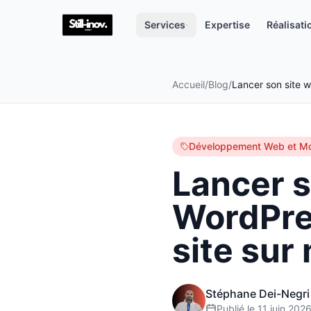
Services
Expertise
Réalisati
Accueil
/
Blog
/
Développement Web et Mo
Lancer s
WordPre
site sur
Stéphane Dei-Negri
Publié le
11 juin 202