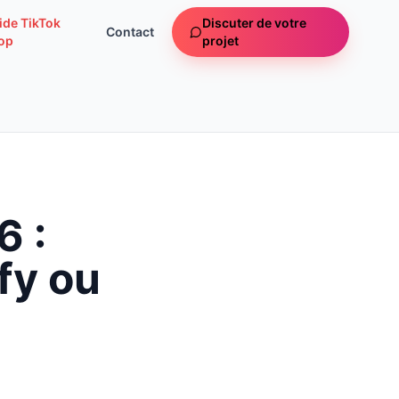
ide TikTok
Discuter de votre
Contact
op
projet
6 :
fy ou