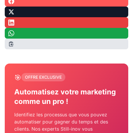
🎯
OFFRE EXCLUSIVE
Automatisez votre marketing
comme un pro !
Identifiez les processus que vous pouvez
automatiser pour gagner du temps et des
clients. Nos experts Still-inov vous