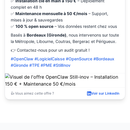
✅
Installation clé en main à 150 €
– Déploiement
complet en 48 h
✅
Maintenance mensuelle à 50 €/mois
– Support,
mises à jour & sauvegardes
✅
100 % open source
– Vos données restent chez vous
Basés à
Bordeaux (Gironde)
, nous intervenons sur toute
la Métropole, Libourne, Coutras, Bergerac et Périgueux.
👉 Contactez-nous pour un audit gratuit !
#OpenClaw #LogicielCaisse #OpenSource #Bordeaux
#Gironde #TPE #PME #StillInov
👍 Vous aimez cette offre ?
Voir sur LinkedIn