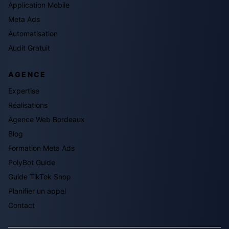
Application Mobile
Meta Ads
Automatisation
Audit Gratuit
AGENCE
Expertise
Réalisations
Agence Web Bordeaux
Blog
Formation Meta Ads
PolyBot Guide
Guide TikTok Shop
Planifier un appel
Contact