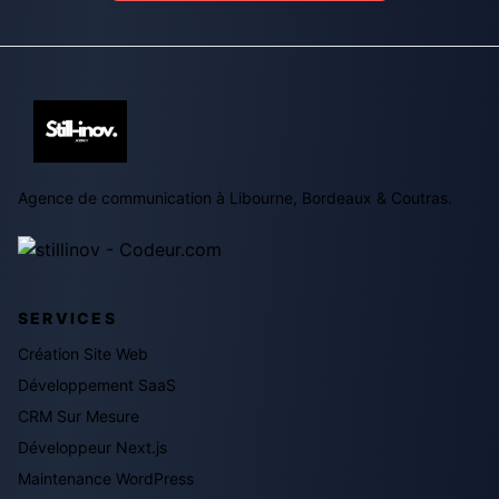
Agence de communication à Libourne, Bordeaux & Coutras.
SERVICES
Création Site Web
Développement SaaS
CRM Sur Mesure
Développeur Next.js
Maintenance WordPress